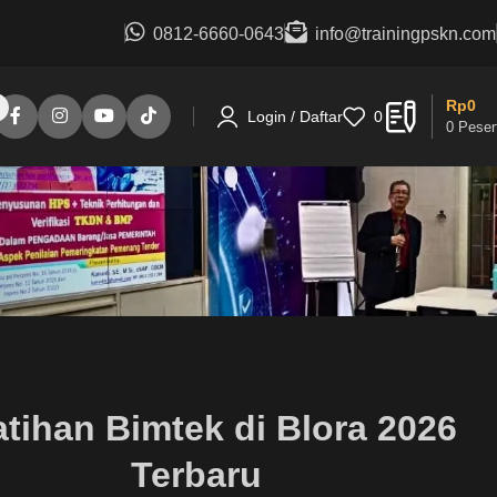
0812-6660-0643
info@trainingpskn.com
Rp
0
Login / Daftar
0
0
Peser
atihan Bimtek di Blora 2026
Terbaru