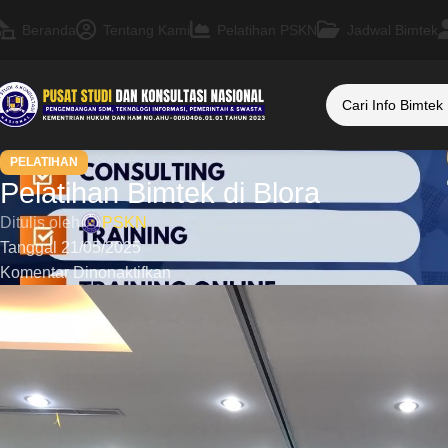
Beranda
Tentang Kami
Pelatihan PSKN
Jadwal Bimtek
PELATIHAN
Pelatihan Bimtek di Blora
Ditulis oleh
PSKN
Tanggal 21/05/2025
Komentar Dinonaktifkan