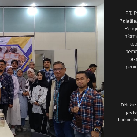
PT. P
Pelatih
Peng
Inform
ket
peme
tek
peni
Didukun
profe
berkomitm