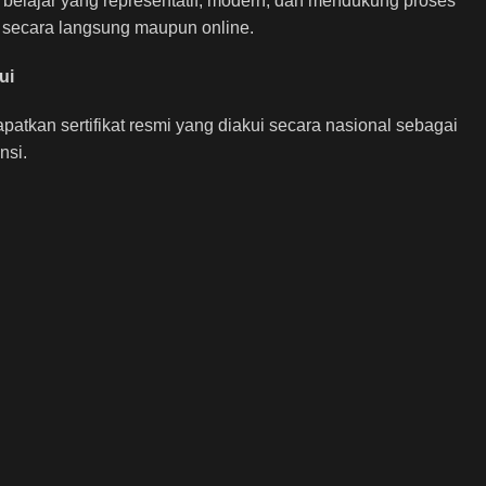
elajar yang representatif, modern, dan mendukung proses
ik secara langsung maupun online.
ui
atkan sertifikat resmi yang diakui secara nasional sebagai
nsi.