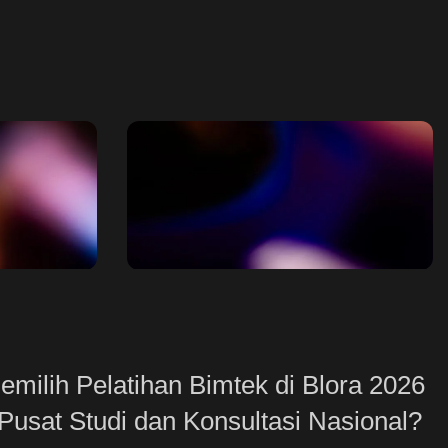
Workshop
ing
Menyelenggarakan kegiatan
rmintaan
workshop untuk instansi
milih Pelatihan Bimtek di Blora 2026
pemerintah & swasta di seluruh
 Pusat Studi dan Konsultasi Nasional?
indonesia.