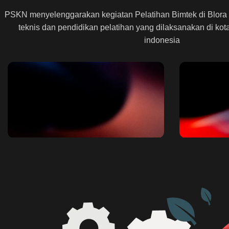
PSKN menyelenggarakan kegiatan Pelatihan Bimtek di Blora 
teknis dan pendidikan pelatihan yang dilaksanakan di kota
indonesia
Bimbingan Teknis
Traini
Bimbingan Teknis bagi para
Kami jug
Pemerintah Daerah maupun
kegiatan 
umum diseluruh indonesia.
bimtek.
Daftar
Daftar