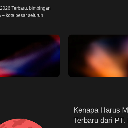
2026 Terbaru, bimbingan
 – kota besar seluruh
ng
Inhouse Training
a meyelenggarakan
Pelatihan SDM atau train
training pelatihan dan
bimtek sesuai dengan pe
Kenapa Harus Me
dan kebutuhan.
Terbaru dari PT.
Daftar