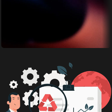
Bimbingan Teknis
Bimbingan Teknis bagi para Pemerintah
Daerah maupun umum diseluruh
indonesia.
Daftar