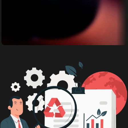
Bimbingan Teknis
Bimbingan Teknis bagi para Pemerintah
Daerah maupun umum diseluruh
indonesia.
Daftar