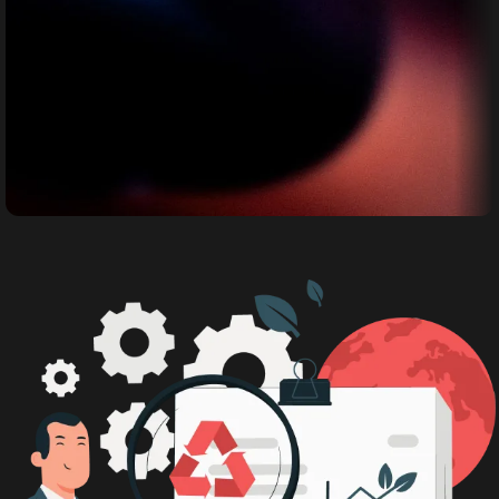
Bimbingan Teknis
Bimbingan Teknis bagi para Pemerintah
Daerah maupun umum diseluruh
indonesia.
Daftar