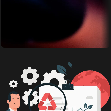
Bimbingan Teknis
Bimbingan Teknis bagi para Pemerintah
Daerah maupun umum diseluruh
indonesia.
Daftar